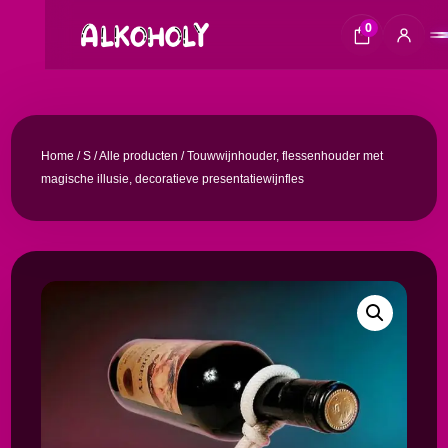
0
Home
/
S
/
Alle producten
/ Touwwijnhouder, flessenhouder met
magische illusie, decoratieve presentatiewijnfles