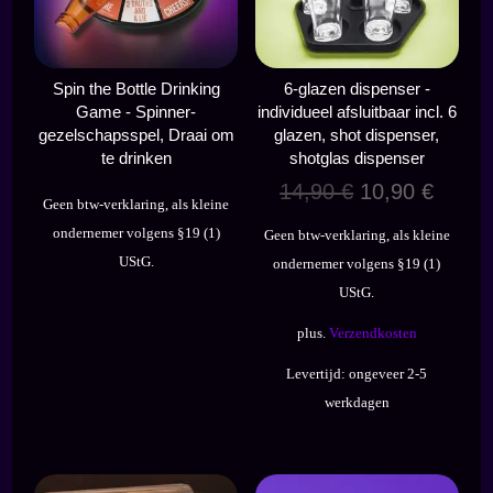
Spin the Bottle Drinking
6-glazen dispenser -
Game - Spinner-
individueel afsluitbaar incl. 6
gezelschapsspel, Draai om
glazen, shot dispenser,
te drinken
shotglas dispenser
Oorspronkelij
Huidi
14,90
€
10,90
€
Geen btw-verklaring, als kleine
prijs
prijs
ondernemer volgens §19 (1)
Geen btw-verklaring, als kleine
was:
is:
UStG.
ondernemer volgens §19 (1)
14,90 €.
10,90 
UStG.
plus.
Verzendkosten
Levertijd:
ongeveer 2-5
werkdagen