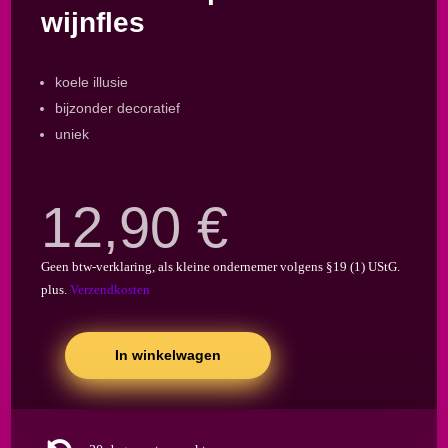
wijnfles
koele illusie
bijzonder decoratief
uniek
12,90
€
Geen btw-verklaring, als kleine ondernemer volgens §19 (1) UStG.
plus.
Verzendkosten
In winkelwagen
Seil
Weinhalter,
Flaschenhalter
mit