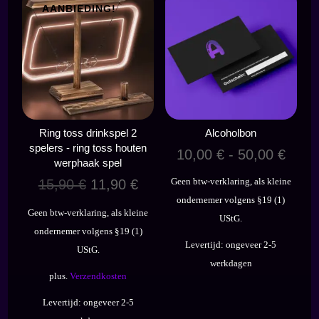
AANBIEDING!
Ring toss drinkspel 2
Alcoholbon
spelers - ring toss houten
10,00
€
-
50,00
€
werphaak spel
Oorspronkelijke
Huidige
Geen btw-verklaring, als kleine
15,90
€
11,90
€
prijs
prijs
ondernemer volgens §19 (1)
Geen btw-verklaring, als kleine
was:
is:
UStG.
ondernemer volgens §19 (1)
15,90 €.
11,90 €.
Levertijd:
ongeveer 2-5
UStG.
werkdagen
plus.
Verzendkosten
Levertijd:
ongeveer 2-5