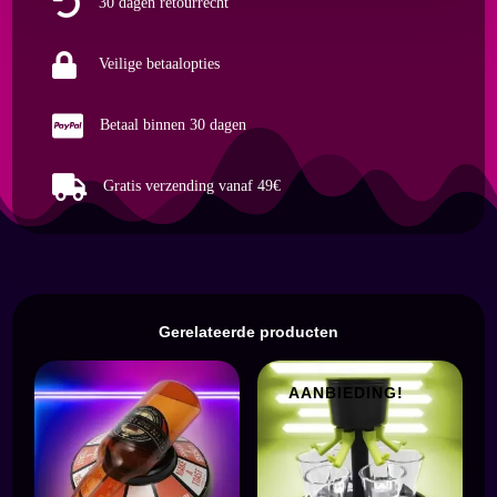

30 dagen retourrecht
Magischer
Illusion,

dekorative
Veilige betaalopties
Präsentation
Weinflasche

Betaal binnen 30 dagen
aantal

Gratis verzending vanaf 49€
Gerelateerde producten
AANBIEDING!